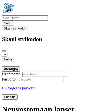
Serĉi
Skani strikodon
Skani strikodon
Nuligi
Atentigoj
Uzantnomo:
Pasvorto:
Ĉu forgesita pasvorto?
Ensaluti
Neuvostomaan lapset