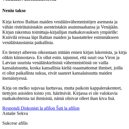
Neniu takso
Kirja kertoo Baltian maiden venäläisvähemmistöjen asemasta ja
vähän ristiriitaisistakin asenteistakin asuinmaahansa ja Venäjään.
Kirjan rakentuu toimittaja-kirjailijan matkakuvauksen ympärille:
Kniivilä reissaa läpi Baltian maiden ja haastattelee enimmäkseen
venäläistaustaisia paikallisia.
En tiennyt aiheesta oikeastaan mitään ennen kirjan lukemista, ja kirja
olikin kiinnostava. En ollut esim. tajunnut, että suuri osa Viron ja
Latvian suurista venäläiskielisistä vähemmistöistä on vailla
kansalaisuutta, koska kansallisia kieliä osaamattomat ihmiset, joilla
ei ollut paikallista sukua, eivät saaneet kansalaisuutta maiden
itsenäistyessä.
Kirja on melko sujuvaa luettavaa, mutta paikoin kappalerakenteet,
tiettyjen asioiden toisto ym. häiritsivät. Kirjassa ei ole valokuvia
matkakohteista tai ihmisistä, nämä olisivat olleet ihan kiva lisä.
Respondi
Diskonigi la afiŝon
Ŝati la afiŝon
Antaŭe
Sekva
Sukcese afiŝis