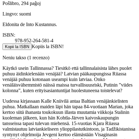
Poŝlibro, 294 paĝoj
Lingvo: suomi
Eldonita de Into Kustannus.
ISBN:
978-952-264-581-4
Kopiis la ISBN!
Kopii la ISBN
Neniu takso
(1 recenzo)
Käytkö usein Tallinnassa? Tiesitkö että tallinnalaisista lähes puolet
puhuu äidinkielenään venäjää? Latvian pääkaupungissa Riiassa
venäjää puhuu kotonaan useampi kuin latviaa. Onko
venäläisvähemmistö näissä maissa turvallisuusriski, Putinin ”viides
kolonna”, kuten erityisasiantuntijat huolestuneena toistelevat?
Uudessa kirjassaan Kalle Kniivilä antaa Baltian venäjänkielisten
puhua. Matkallaan maiden läpi hän tapaa 84-vuotiaan Marian, joka
kertoo siitä ihanasta toukokuun illasta muutamia viikkoja Stalinin
kuoleman jälkeen, kun hän Kohtla-Järven kaivoskaupungin
tansseissa tapasi tulevan miehensä. 15-vuotias Kjara Riiassa
valmistautuu latviankieliseen ylioppilastutkintoon, ja Tadžikistanissa
syntynyt ohjelmoija Jevgeni kertoo elämästään Visaginasin