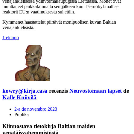
venäjänkielisessä ydinvoimakaupugissa Liettuassa. Monet ovat
muuttaneet paikkakunnalta sen jälkeen kun Tšernobyl-malliset
reaktorit EU:n vaatimuksesta suljettiin.
Kymmenet haastattelut piirtävät monipuolisen kuvan Baltian
venäjänkielisistä.
1 eldono
kowry@kirja.casa
recenzis
Neuvostomaan lapset
de
Kalle Kniivilä
2-a de novembro 2023
Publika
Kiinnostava tietokirja Baltian maiden
venäläisvähemmistöstä