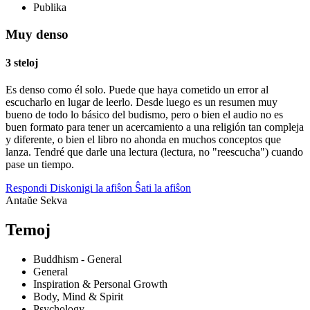
Publika
Muy denso
3 steloj
Es denso como él solo. Puede que haya cometido un error al
escucharlo en lugar de leerlo. Desde luego es un resumen muy
bueno de todo lo básico del budismo, pero o bien el audio no es
buen formato para tener un acercamiento a una religión tan compleja
y diferente, o bien el libro no ahonda en muchos conceptos que
lanza. Tendré que darle una lectura (lectura, no "reescucha") cuando
pase un tiempo.
Respondi
Diskonigi la afiŝon
Ŝati la afiŝon
Antaŭe
Sekva
Temoj
Buddhism - General
General
Inspiration & Personal Growth
Body, Mind & Spirit
Psychology