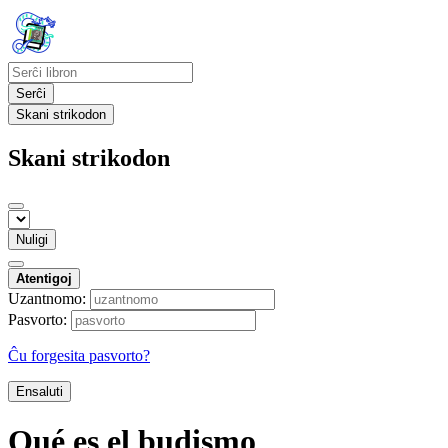
Serĉi
Skani strikodon
Skani strikodon
Nuligi
Atentigoj
Uzantnomo:
Pasvorto:
Ĉu forgesita pasvorto?
Ensaluti
Qué es el budismo