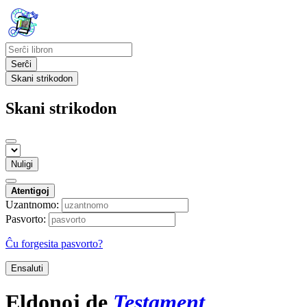
Serĉi
Skani strikodon
Skani strikodon
Nuligi
Atentigoj
Uzantnomo:
Pasvorto:
Ĉu forgesita pasvorto?
Ensaluti
Eldonoj de
Testament