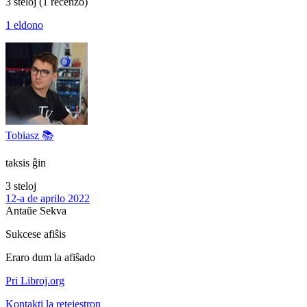
3 steloj
(1 recenzo)
1 eldono
Tobiasz 📚
taksis ĝin
3 steloj
12-a de aprilo 2022
Antaŭe
Sekva
Sukcese afiŝis
Eraro dum la afiŝado
Pri Libroj.org
Kontakti la retejestron