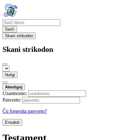
Serĉi
Skani strikodon
Skani strikodon
Nuligi
Atentigoj
Uzantnomo:
Pasvorto:
Ĉu forgesita pasvorto?
Ensaluti
Testament