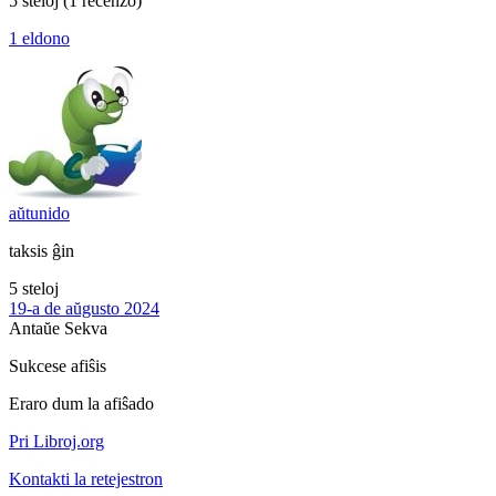
5 steloj
(1 recenzo)
1 eldono
aŭtunido
taksis ĝin
5 steloj
19-a de aŭgusto 2024
Antaŭe
Sekva
Sukcese afiŝis
Eraro dum la afiŝado
Pri Libroj.org
Kontakti la retejestron