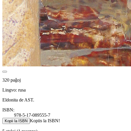
320 paĝoj
Lingvo: rusa
Eldonita de AST.
ISBN:
978-5-17-089555-7
Kopiis la ISBN!
Kopii la ISBN