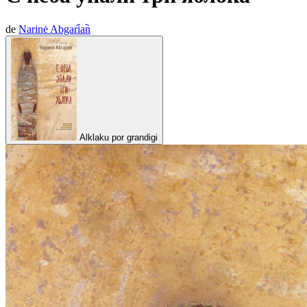
de
Narinė Abgari︠a︡n
Alklaku por grandigi