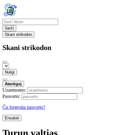
Serĉi
Skani strikodon
Skani strikodon
Nuligi
Atentigoj
Uzantnomo:
Pasvorto:
Ĉu forgesita pasvorto?
Ensaluti
Turun valtias