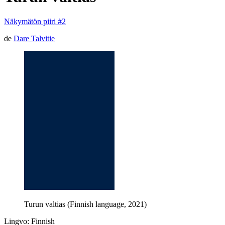
Näkymätön piiri #2
de
Dare Talvitie
Turun valtias (Finnish language, 2021)
Lingvo: Finnish