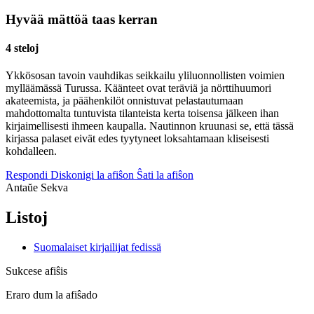
Hyvää mättöä taas kerran
4 steloj
Ykkösosan tavoin vauhdikas seikkailu yliluonnollisten voimien
mylläämässä Turussa. Käänteet ovat teräviä ja nörttihuumori
akateemista, ja päähenkilöt onnistuvat pelastautumaan
mahdottomalta tuntuvista tilanteista kerta toisensa jälkeen ihan
kirjaimellisesti ihmeen kaupalla. Nautinnon kruunasi se, että tässä
kirjassa palaset eivät edes tyytyneet loksahtamaan kliseisesti
kohdalleen.
Respondi
Diskonigi la afiŝon
Ŝati la afiŝon
Antaŭe
Sekva
Listoj
Suomalaiset kirjailijat fedissä
Sukcese afiŝis
Eraro dum la afiŝado