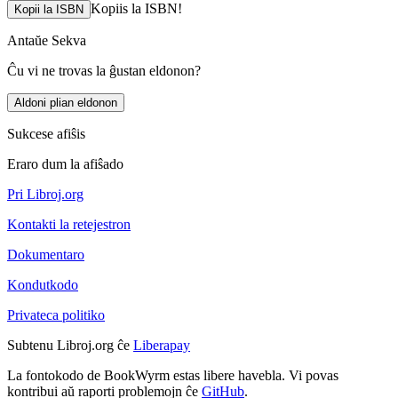
Kopiis la ISBN!
Kopii la ISBN
Antaŭe
Sekva
Ĉu vi ne trovas la ĝustan eldonon?
Aldoni plian eldonon
Sukcese afiŝis
Eraro dum la afiŝado
Pri Libroj.org
Kontakti la retejestron
Dokumentaro
Kondutkodo
Privateca politiko
Subtenu Libroj.org ĉe
Liberapay
La fontokodo de BookWyrm estas libere havebla. Vi povas
kontribui aŭ raporti problemojn ĉe
GitHub
.