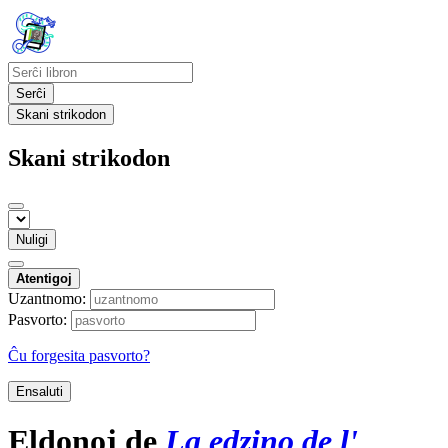
Serĉi
Skani strikodon
Skani strikodon
Nuligi
Atentigoj
Uzantnomo:
Pasvorto:
Ĉu forgesita pasvorto?
Ensaluti
Eldonoj de
La edzino de l'