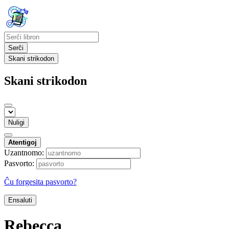
Serĉi
Skani strikodon
Skani strikodon
Nuligi
Atentigoj
Uzantnomo:
Pasvorto:
Ĉu forgesita pasvorto?
Ensaluti
Rebecca