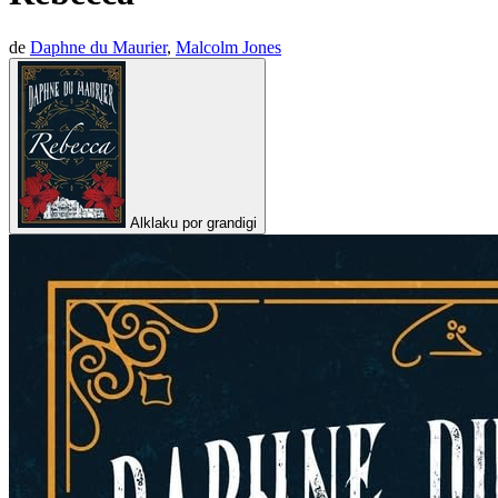
de
Daphne du Maurier
,
Malcolm Jones
Alklaku por grandigi