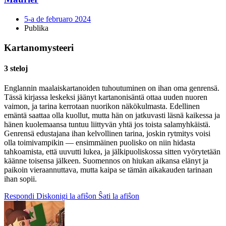
5-a de februaro 2024
Publika
Kartanomysteeri
3 steloj
Englannin maalaiskartanoiden tuhoutuminen on ihan oma genrensä.
Tässä kirjassa leskeksi jäänyt kartanonisäntä ottaa uuden nuoren
vaimon, ja tarina kerrotaan nuorikon näkökulmasta. Edellinen
emäntä saattaa olla kuollut, mutta hän on jatkuvasti läsnä kaikessa ja
hänen kuolemaansa tuntuu liittyvän yhtä jos toista salamyhkäistä.
Genrensä edustajana ihan kelvollinen tarina, joskin rytmitys voisi
olla toimivampikin — ensimmäinen puolisko on niin hidasta
tahkoamista, että uuvutti lukea, ja jälkipuoliskossa sitten vyörytetään
käänne toisensa jälkeen. Suomennos on hiukan aikansa elänyt ja
paikoin vieraannuttava, mutta kaipa se tämän aikakauden tarinaan
ihan sopii.
Respondi
Diskonigi la afiŝon
Ŝati la afiŝon