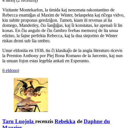
4 steloj
(2 recenzoj)
Vizitante Montekarlon, la timida kaj nenomata rakontantino de
Rebecca enamiĝas al Maxim de Winter, belaspekta kaj riĉega vidvo,
kiu subite proponas geedziĝon. Tamen, kiam ili revenas al lia
domego, Manderley, ĉio ŝanĝiĝas, kaj ŝi konstatas, ke apenaŭ ŝi lin
konas. En ĉiu angulo de ĉiu ĉambro ŝvebas memoroj de lia unua
edzino, la ŝajne perfekta Rebecca, kaj la dua sinjorino de Winter
riskas droni sub ŝia ombro.
Unue eldonita en 1938, tiu ĉi klasikaĵo de la angla literaturo ricevis
la Premion Anthony por Plej Bona Romano de la Jarcento, kaj nun
la unuan fojon estas legebla ankaŭ en Esperanto.
6 eldonoj
Taru Luojola
recenzis
Rebekka
de
Daphne du
Maurier