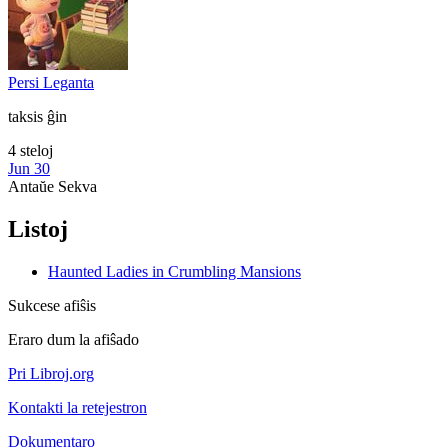
Persi Leganta
taksis ĝin
4 steloj
Jun 30
Antaŭe
Sekva
Listoj
Haunted Ladies in Crumbling Mansions
Sukcese afiŝis
Eraro dum la afiŝado
Pri Libroj.org
Kontakti la retejestron
Dokumentaro