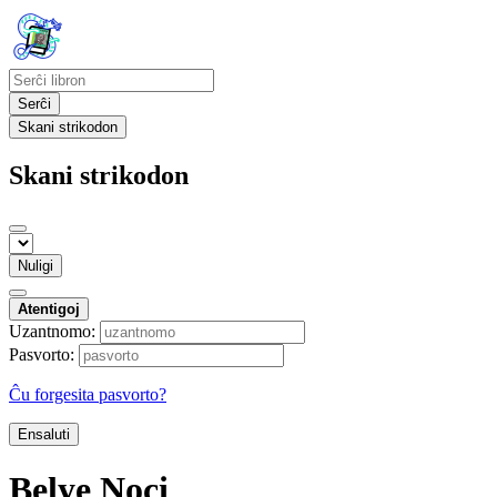
Serĉi
Skani strikodon
Skani strikodon
Nuligi
Atentigoj
Uzantnomo:
Pasvorto:
Ĉu forgesita pasvorto?
Ensaluti
Belye Noci