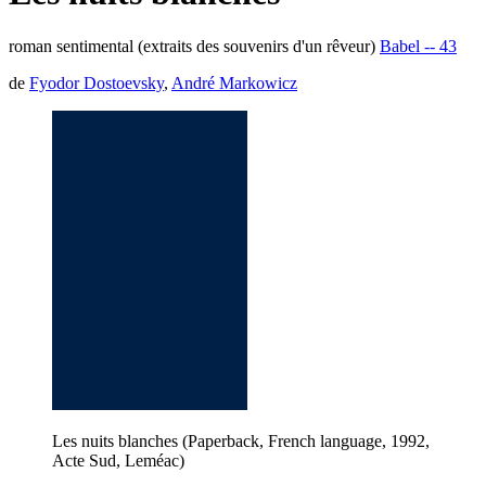
roman sentimental (extraits des souvenirs d'un rêveur)
Babel -- 43
de
Fyodor Dostoevsky
,
André Markowicz
Les nuits blanches (Paperback, French language, 1992,
Acte Sud, Leméac)