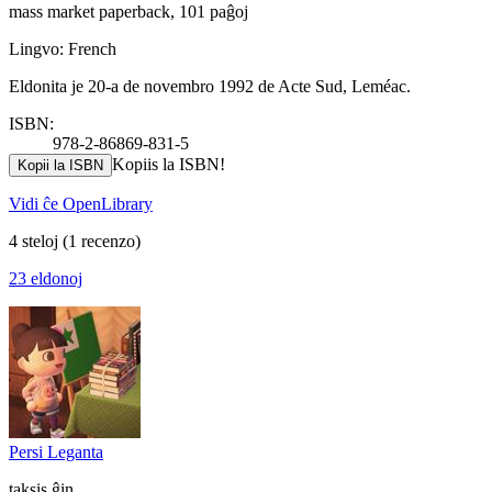
mass market paperback, 101 paĝoj
Lingvo: French
Eldonita je 20-a de novembro 1992 de Acte Sud, Leméac.
ISBN:
978-2-86869-831-5
Kopiis la ISBN!
Kopii la ISBN
Vidi ĉe OpenLibrary
4 steloj
(1 recenzo)
23 eldonoj
Persi Leganta
taksis ĝin