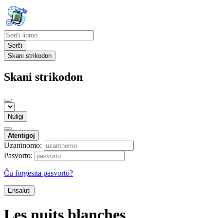
Serĉi
Skani strikodon
Skani strikodon
Nuligi
Atentigoj
Uzantnomo:
Pasvorto:
Ĉu forgesita pasvorto?
Ensaluti
Les nuits blanches