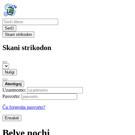
Serĉi
Skani strikodon
Skani strikodon
Nuligi
Atentigoj
Uzantnomo:
Pasvorto:
Ĉu forgesita pasvorto?
Ensaluti
Belye nochi