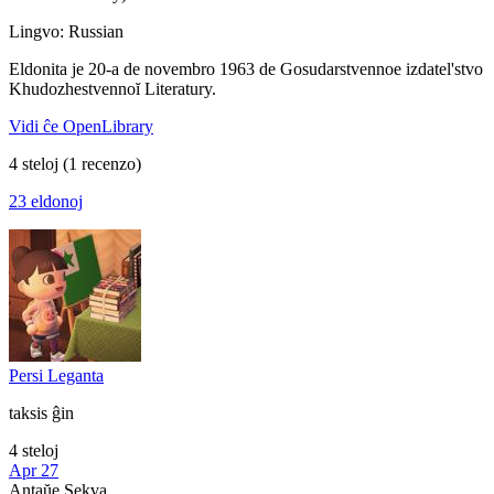
Lingvo: Russian
Eldonita je 20-a de novembro 1963 de Gosudarstvennoe izdatel'stvo
Khudozhestvennoĭ Literatury.
Vidi ĉe OpenLibrary
4 steloj
(1 recenzo)
23 eldonoj
Persi Leganta
taksis ĝin
4 steloj
Apr 27
Antaŭe
Sekva