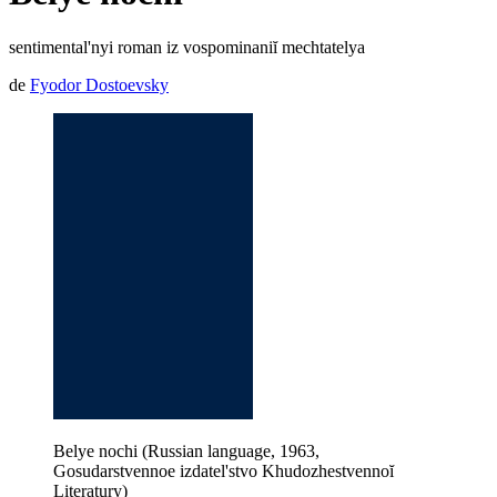
sentimental'nyi roman iz vospominaniĭ mechtatelya
de
Fyodor Dostoevsky
Belye nochi (Russian language, 1963,
Gosudarstvennoe izdatel'stvo Khudozhestvennoĭ
Literatury)