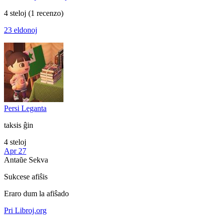
4 steloj
(1 recenzo)
23 eldonoj
Persi Leganta
taksis ĝin
4 steloj
Apr 27
Antaŭe
Sekva
Sukcese afiŝis
Eraro dum la afiŝado
Pri Libroj.org