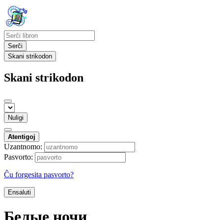
Serĉi
Skani strikodon
Skani strikodon
Nuligi
Atentigoj
Uzantnomo:
Pasvorto:
Ĉu forgesita pasvorto?
Ensaluti
Белые ночи