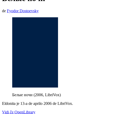
de
Fyodor Dostoevsky
Белые ночи (2006, LibriVox)
Eldonita je 13-a de aprilo 2006 de LibriVox.
Vidi ĉe OpenLibrary