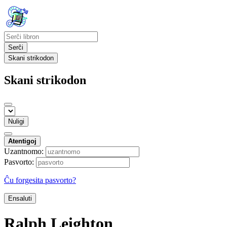
Serĉi
Skani strikodon
Skani strikodon
Nuligi
Atentigoj
Uzantnomo:
Pasvorto:
Ĉu forgesita pasvorto?
Ensaluti
Ralph Leighton