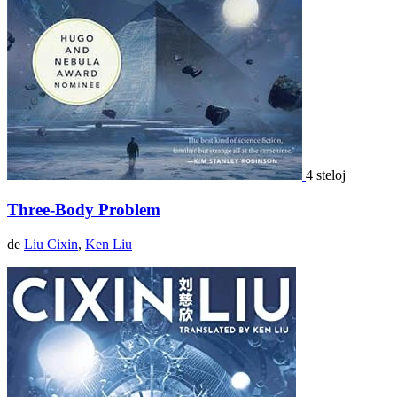
4 steloj
Three-Body Problem
de
Liu Cixin
,
Ken Liu