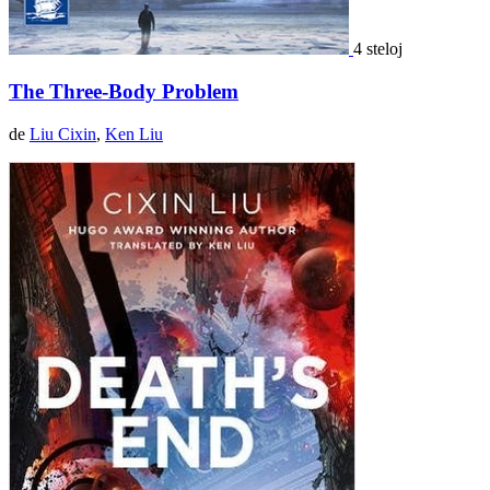
4 steloj
The Three‐Body Problem
de
Liu Cixin
,
Ken Liu