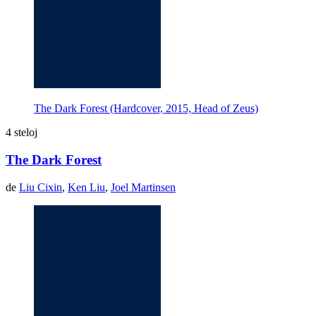
The Dark Forest (Hardcover, 2015, Head of Zeus)
4 steloj
The Dark Forest
de
Liu Cixin
,
Ken Liu
,
Joel Martinsen