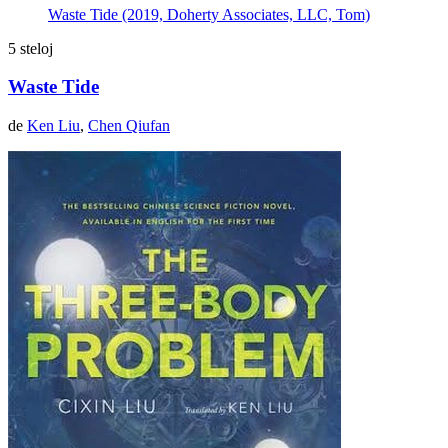
Waste Tide (2019, Doherty Associates, LLC, Tom)
5 steloj
Waste Tide
de
Ken Liu
,
Chen Qiufan