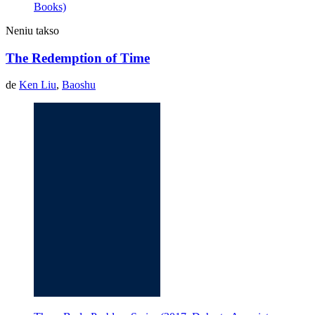
Books)
Neniu takso
The Redemption of Time
de
Ken Liu
,
Baoshu