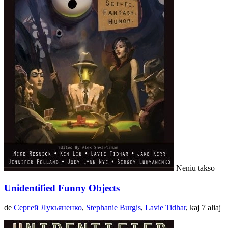
Neniu takso
Unidentified Funny Objects
de
Сергей Лукьяненко
,
Stephanie Burgis
,
Lavie Tidhar
, kaj 7 aliaj