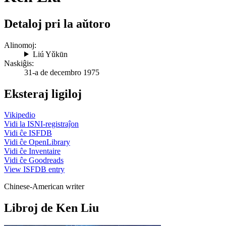
Detaloj pri la aŭtoro
Alinomoj:
Liú Yǔkūn
Naskiĝis:
31-a de decembro 1975
Eksteraj ligiloj
Vikipedio
Vidi la ISNI-registraĵon
Vidi ĉe ISFDB
Vidi ĉe OpenLibrary
Vidi ĉe Inventaire
Vidi ĉe Goodreads
View ISFDB entry
Chinese-American writer
Libroj de Ken Liu