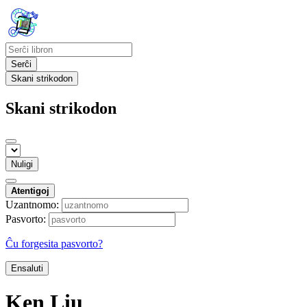
Serĉi
Skani strikodon
Skani strikodon
Nuligi
Atentigoj
Uzantnomo:
Pasvorto:
Ĉu forgesita pasvorto?
Ensaluti
Ken Liu