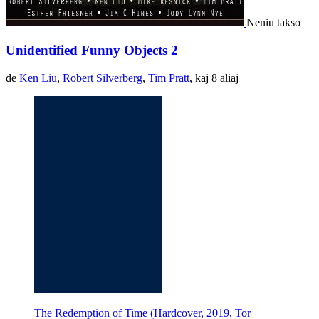
Neniu takso
Unidentified Funny Objects 2
de
Ken Liu
,
Robert Silverberg
,
Tim Pratt
, kaj 8 aliaj
The Redemption of Time (Hardcover, 2019, Tor