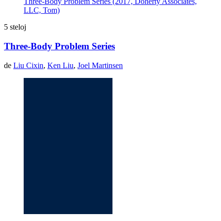
Three-Body Problem Series (2017, Doherty Associates,
LLC, Tom)
5 steloj
Three-Body Problem Series
de
Liu Cixin
,
Ken Liu
,
Joel Martinsen