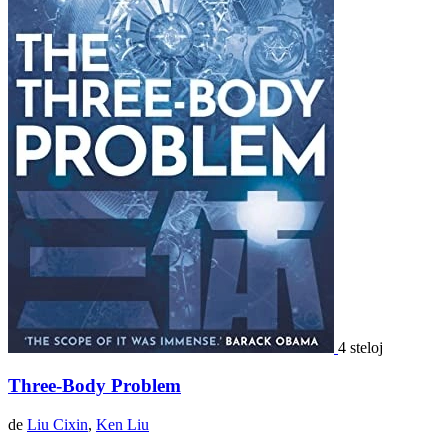
4 steloj
Three-Body Problem
de
Liu Cixin
,
Ken Liu