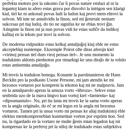
perfekta motoro por la rakonto ĉar li povas nature emfazi al ni la
legantoj kiam iu afero estas grava por disvolvi la intrigon sen klarigi
kial, tiel ke ni ankoraŭ povas ludi la ludon kaj provi mem eltrovi la
solvon. Mi tute ne antaŭvidis la finon, sed mi ĝenerale neniam
sukcesas pri tiaj ludoj, do tio ne signifas ke ne eblas trovi ĝin.
Atinginte la finon mi ja nun povas vidi ke estas sufiĉe da indikoj
kaŝitaj en la teksto por trovi la solvon.
De moderna vidpunkto estas kelkaj antaŭjuĝoj kiuj eble ne estus
akcepteblaj nuntempe. Ekzemple Poirot ofte diras aferojn kiel
«virinoj pensas tiel dum viroj pensas tiel». Je unu momento la
tradukinto aldonis piednoton por rimarkigi ke unu diraĵo de iu rolulo
estas antisemita antaŭjuĝo.
Mi trovis la tradukon bonega. Konante la parolmanieron de Hans
Becklin pro la podkasto Usone Persone, mi jam atendis ke mi
bezonos vortaron por kompreni la tekston kaj mi ne malpravis. Jam
en la antaŭparolo aperas la amuza vorto «libroza». Sekve estas
senbrida uzo de la mava lingvo kun vortoj kiel «farnienta» kaj
«dipsomaniulo». Nu, pri tiu lasta mi trovis ke la sama vorto aperas
en la angla originalo, do eĉ se mi legus en la angla mi bezonus
vortaron. Tamen pri la unua vorto mi pensas ke aliaj tradukistoj eble
elektus memkompreneblan kunmetitan vorton por esprimi tion. Sed
nu, la rigardado en la vortaro ne multe ĝenis mian legadon kaj mi
komprenas ke la preferoj pri la stiloj de tradukado estas subjektiva