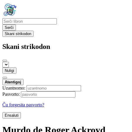
Serĉi
Skani strikodon
Skani strikodon
Nuligi
Atentigoj
Uzantnomo:
Pasvorto:
Ĉu forgesita pasvorto?
Ensaluti
Murdo de Roger Ackroyd