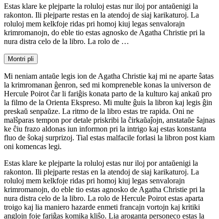
Estas klare ke plejparte la roluloj estas nur iloj por antaŭenigi la
rakonton. Ili plejparte restas en la atendoj de siaj karikaturoj. La
roluloj mem kelkfoje ridas pri homoj kiuj legas senvalorajn
krimromanojn, do eble tio estas agnosko de Agatha Christie pri la
nura distra celo de la libro. La rolo de …
Montri pli
Mi neniam antaŭe legis ion de Agatha Christie kaj mi ne aparte ŝatas
la krimromanan ĝenron, sed mi kompreneble konas la universon de
Hercule Poirot ĉar li fariĝis konata parto de la kulturo kaj ankaŭ pro
la filmo de la Orienta Ekspreso. Mi multe ĝuis la libron kaj legis ĝin
preskaŭ senpaŭze. La ritmo de la libro estas tre rapida. Oni ne
malŝparas tempon por detale priskribi la ĉirkaŭaĵojn, anstataŭe ŝajnas
ke ĉiu frazo aldonas iun informon pri la intrigo kaj estas konstanta
fluo de ŝokaj surprizoj. Tial estas malfacile forlasi la libron post kiam
oni komencas legi.
Estas klare ke plejparte la roluloj estas nur iloj por antaŭenigi la
rakonton. Ili plejparte restas en la atendoj de siaj karikaturoj. La
roluloj mem kelkfoje ridas pri homoj kiuj legas senvalorajn
krimromanojn, do eble tio estas agnosko de Agatha Christie pri la
nura distra celo de la libro. La rolo de Hercule Poirot estas aparta
troigo kaj lia maniero hazarde enmeti francajn vortojn kaj kritiki
anglojn foje fariĝas komika kliŝo. Lia aroganta personeco estas la