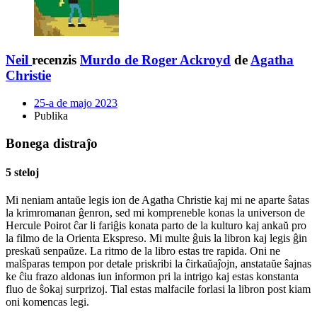
Neil
recenzis
Murdo de Roger Ackroyd
de
Agatha
Christie
25-a de majo 2023
Publika
Bonega distraĵo
5 steloj
Mi neniam antaŭe legis ion de Agatha Christie kaj mi ne aparte ŝatas
la krimromanan ĝenron, sed mi kompreneble konas la universon de
Hercule Poirot ĉar li fariĝis konata parto de la kulturo kaj ankaŭ pro
la filmo de la Orienta Ekspreso. Mi multe ĝuis la libron kaj legis ĝin
preskaŭ senpaŭze. La ritmo de la libro estas tre rapida. Oni ne
malŝparas tempon por detale priskribi la ĉirkaŭaĵojn, anstataŭe ŝajnas
ke ĉiu frazo aldonas iun informon pri la intrigo kaj estas konstanta
fluo de ŝokaj surprizoj. Tial estas malfacile forlasi la libron post kiam
oni komencas legi.