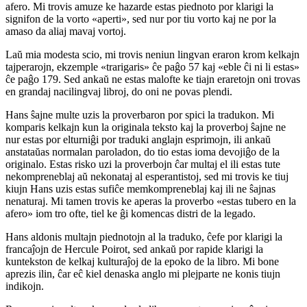
afero. Mi trovis amuze ke hazarde estas piednoto por klarigi la
signifon de la vorto «aperti», sed nur por tiu vorto kaj ne por la
amaso da aliaj mavaj vortoj.
Laŭ mia modesta scio, mi trovis neniun lingvan eraron krom kelkajn
tajperarojn, ekzemple «trarigaris» ĉe paĝo 57 kaj «eble ĉi ni li estas»
ĉe paĝo 179. Sed ankaŭ ne estas malofte ke tiajn eraretojn oni trovas
en grandaj nacilingvaj libroj, do oni ne povas plendi.
Hans ŝajne multe uzis la proverbaron por spici la tradukon. Mi
komparis kelkajn kun la originala teksto kaj la proverboj ŝajne ne
nur estas por elturniĝi por traduki anglajn esprimojn, ili ankaŭ
anstataŭas normalan paroladon, do tio estas ioma devojiĝo de la
originalo. Estas risko uzi la proverbojn ĉar multaj el ili estas tute
nekompreneblaj aŭ nekonataj al esperantistoj, sed mi trovis ke tiuj
kiujn Hans uzis estas sufiĉe memkompreneblaj kaj ili ne ŝajnas
nenaturaj. Mi tamen trovis ke aperas la proverbo «estas tubero en la
afero» iom tro ofte, tiel ke ĝi komencas distri de la legado.
Hans aldonis multajn piednotojn al la traduko, ĉefe por klarigi la
francaĵojn de Hercule Poirot, sed ankaŭ por rapide klarigi la
kuntekston de kelkaj kulturaĵoj de la epoko de la libro. Mi bone
aprezis ilin, ĉar eĉ kiel denaska anglo mi plejparte ne konis tiujn
indikojn.