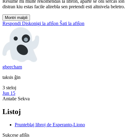
Resume mi multe rekomendas la libron, aparte se oni serĉas ion
distran kiu estas facile alirebla sen pretendi esti altnivela beletro.
Montri malpli
Respondi
Diskonigi la afiŝon
Ŝati la afiŝon
gbeecham
taksis ĝin
3 steloj
Jun 15
Antaŭe
Sekva
Listoj
Prunteblaj libroj de Esperanto-Liono
Sukcese afiŝis