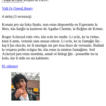
Kopii la ISBN
Vidi ĉe OpenLibrary
4 steloj
(3 recenzoj)
Konata pro sia ŝoka finalo, nun estas disponebla en Esperanto la
libro, kiu ŝanĝis la karieron de Agatha Christie, la Reĝino de Krimo.
Roger Ackroyd estis viro, kiu sciis tro multe. Li sciis, ke la virino,
kiun li amis, venenis sian unuan edzon. Li sciis, ke iu ĉantaĝis ŝin -
kaj li ĵus eksciis, ke ŝi mortigis sin per troa dozo de veronalo. Baldaŭ
la vespera poŝto sciigus lin, kiu estas la mistera ĉantaĝisto. Sed
Ackroyd jam estas mortinta, antaŭ ol finlegi ĝin - ponardite tra la
kolo, kie li sidis en sia kabineto.
81 eldonoj