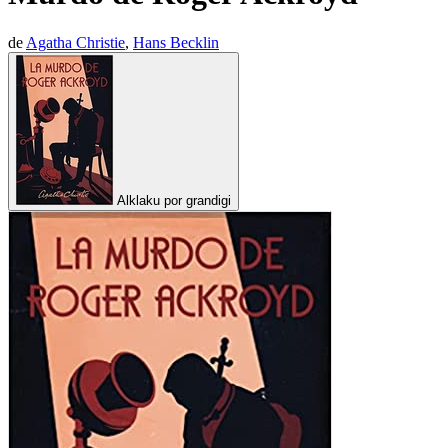
de
Agatha Christie
,
Hans Becklin
Alklaku por grandigi