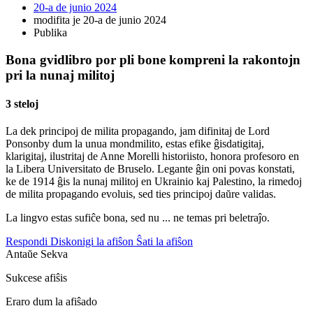
20-a de junio 2024
modifita je 20-a de junio 2024
Publika
Bona gvidlibro por pli bone kompreni la rakontojn
pri la nunaj militoj
3 steloj
La dek principoj de milita propagando, jam difinitaj de Lord
Ponsonby dum la unua mondmilito, estas efike ĝisdatigitaj,
klarigitaj, ilustritaj de Anne Morelli historiisto, honora profesoro en
la Libera Universitato de Bruselo. Legante ĝin oni povas konstati,
ke de 1914 ĝis la nunaj militoj en Ukrainio kaj Palestino, la rimedoj
de milita propagando evoluis, sed ties principoj daŭre validas.
La lingvo estas sufiĉe bona, sed nu ... ne temas pri beletraĵo.
Respondi
Diskonigi la afiŝon
Ŝati la afiŝon
Antaŭe
Sekva
Sukcese afiŝis
Eraro dum la afiŝado