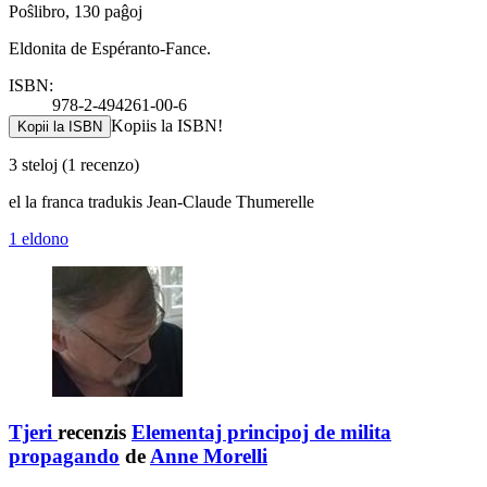
Poŝlibro, 130 paĝoj
Eldonita de Espéranto-Fance.
ISBN:
978-2-494261-00-6
Kopiis la ISBN!
Kopii la ISBN
3 steloj
(1 recenzo)
el la franca tradukis Jean-Claude Thumerelle
1 eldono
Tjeri
recenzis
Elementaj principoj de milita
propagando
de
Anne Morelli