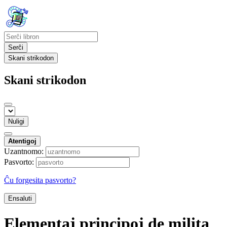
Serĉi
Skani strikodon
Skani strikodon
Nuligi
Atentigoj
Uzantnomo:
Pasvorto:
Ĉu forgesita pasvorto?
Ensaluti
Elementaj principoj de milita