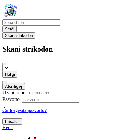
Serĉi
Skani strikodon
Skani strikodon
Nuligi
Atentigoj
Uzantnomo:
Pasvorto:
Ĉu forgesita pasvorto?
Ensaluti
Reen