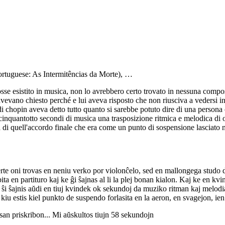
Portuguese: As Intermitências da Morte), …
o fosse esistito in musica, non lo avrebbero certo trovato in nessuna com
ano chiesto perché e lui aveva risposto che non riusciva a vedersi in nei
di chopin aveva detto tutto quanto si sarebbe potuto dire di una person
i cinquantotto secondi di musica una trasposizione ritmica e melodica di 
via di quell'accordo finale che era come un punto di sospensione lasciato 
o, certe oni trovas en neniu verko por violonĉelo, sed en mallongega st
ibita en partituro kaj ke ĝi ŝajnas al li la plej bonan kialon. Kaj ke en k
ke al ŝi ŝajnis aŭdi en tiuj kvindek ok sekundoj da muziko ritman kaj melo
iu estis kiel punkto de suspendo forlasita en la aeron, en svagejon, ien ,
resan priskribon... Mi aŭskultos tiujn 58 sekundojn