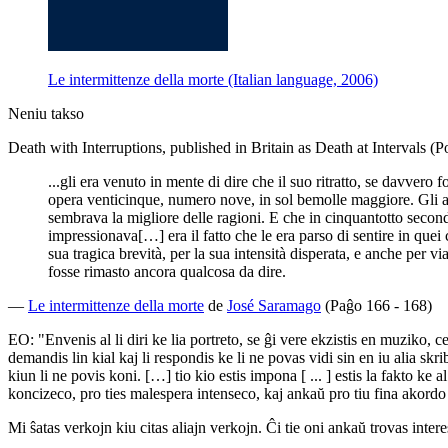
Le intermittenze della morte (Italian language, 2006)
Neniu takso
Death with Interruptions, published in Britain as Death at Intervals (
...gli era venuto in mente di dire che il suo ritratto, se davver
opera venticinque, numero nove, in sol bemolle maggiore. Gli avev
sembrava la migliore delle ragioni. E che in cinquantotto secon
impressionava[…] era il fatto che le era parso di sentire in que
sua tragica brevità, per la sua intensità disperata, e anche per 
fosse rimasto ancora qualcosa da dire.
—
Le intermittenze della morte
de
José Saramago
(Paĝo 166 - 168)
EO: "Envenis al li diri ke lia portreto, se ĝi vere ekzistis en muzik
demandis lin kial kaj li respondis ke li ne povas vidi sin en iu alia skr
kiun li ne povis koni. […] tio kio estis impona [ ... ] estis la fakto 
koncizeco, pro ties malespera intenseco, kaj ankaŭ pro tiu fina akordo k
Mi ŝatas verkojn kiu citas aliajn verkojn. Ĉi tie oni ankaŭ trovas inte