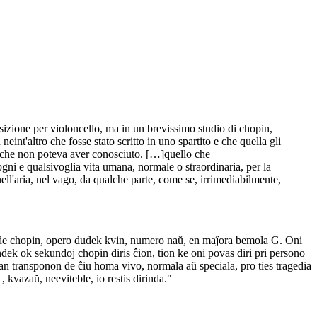
posizione per violoncello, ma in un brevissimo studio di chopin,
nt'altro che fosse stato scritto in uno spartito e che quella gli
a che non poteva aver conosciuto. […]quello che
ogni e qualsivoglia vita umana, normale o straordinaria, per la
nell'aria, nel vago, da qualche parte, come se, irrimediabilmente,
udo de chopin, opero dudek kvin, numero naŭ, en maĵora bemola G. Oni
vindek ok sekundoj chopin diris ĉion, tion ke oni povas diri pri persono
dian transponon de ĉiu homa vivo, normala aŭ speciala, pro ties tragedia
 kvazaŭ, neeviteble, io restis dirinda."