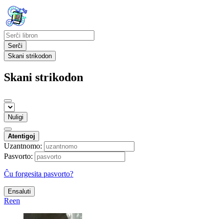
Serĉi
Skani strikodon
Skani strikodon
Nuligi
Atentigoj
Uzantnomo:
Pasvorto:
Ĉu forgesita pasvorto?
Ensaluti
Reen