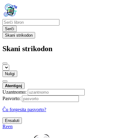
Serĉi
Skani strikodon
Skani strikodon
Nuligi
Atentigoj
Uzantnomo:
Pasvorto:
Ĉu forgesita pasvorto?
Ensaluti
Reen