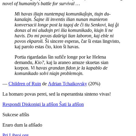
novel of humanity's battle for survival …
Mi havas iliajn nuntempaj komunikaĵojn, tiujn du-
kanalajn. Ŝajne ili inventis ilian nunan manieron
konversacii longe post la tagoj de ĉi tiu Senkovi, kaj ĝi
donas al mi aludojn pri ilia komunikado, kiujn li ne
havis. Do mi povas daŭrigi lian laboron, kaj eble ni
povos ekparoli.
Ŝi sincere esperas, ĉar ŝi estas lingvisto,
kaj parolo estas ĉio, kion ŝi havas.
Portia rigardadas ŝin sufiĉe longe por ke Helena
demandu,
Kio?
, kaj la araneo amuze skuetas sian
korpon.
Vi havas grandan fidon je la kapablo de
komunikado solvi niajn problemojn.
—
Children of Ruin
de
Adrian Tchaikovsky
(20%)
La homaro povas perei, sed la esperantista sinteno vivas!
Respondi
Diskonigi la afiŝon
Ŝati la afiŝon
Sukcese afiŝis
Eraro dum la afiŝado
Pri Libroj.org