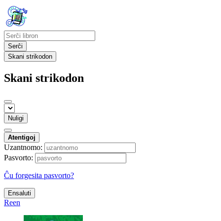
Serĉi
Skani strikodon
Skani strikodon
Nuligi
Atentigoj
Uzantnomo:
Pasvorto:
Ĉu forgesita pasvorto?
Ensaluti
Reen