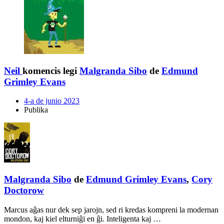
Neil
komencis legi
Malgranda Sibo
de
Edmund
Grimley Evans
4-a de junio 2023
Publika
Malgranda Sibo
de
Edmund Grimley Evans
,
Cory
Doctorow
Marcus aĝas nur dek sep jarojn, sed ri kredas kompreni la modernan
mondon, kaj kiel elturniĝi en ĝi. Inteligenta kaj …