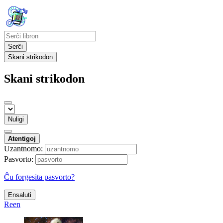
Serĉi
Skani strikodon
Skani strikodon
Nuligi
Atentigoj
Uzantnomo:
Pasvorto:
Ĉu forgesita pasvorto?
Ensaluti
Reen