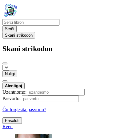
Serĉi
Skani strikodon
Skani strikodon
Nuligi
Atentigoj
Uzantnomo:
Pasvorto:
Ĉu forgesita pasvorto?
Ensaluti
Reen