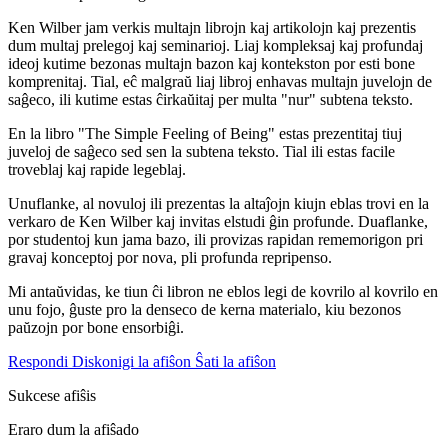
Ken Wilber jam verkis multajn librojn kaj artikolojn kaj prezentis
dum multaj prelegoj kaj seminarioj. Liaj kompleksaj kaj profundaj
ideoj kutime bezonas multajn bazon kaj kontekston por esti bone
komprenitaj. Tial, eĉ malgraŭ liaj libroj enhavas multajn juvelojn de
saĝeco, ili kutime estas ĉirkaŭitaj per multa "nur" subtena teksto.
En la libro "The Simple Feeling of Being" estas prezentitaj tiuj
juveloj de saĝeco sed sen la subtena teksto. Tial ili estas facile
troveblaj kaj rapide legeblaj.
Unuflanke, al novuloj ili prezentas la altaĵojn kiujn eblas trovi en la
verkaro de Ken Wilber kaj invitas elstudi ĝin profunde. Duaflanke,
por studentoj kun jama bazo, ili provizas rapidan rememorigon pri
gravaj konceptoj por nova, pli profunda repripenso.
Mi antaŭvidas, ke tiun ĉi libron ne eblos legi de kovrilo al kovrilo en
unu fojo, ĝuste pro la denseco de kerna materialo, kiu bezonos
paŭzojn por bone ensorbiĝi.
Respondi
Diskonigi la afiŝon
Ŝati la afiŝon
Sukcese afiŝis
Eraro dum la afiŝado