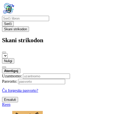
Serĉi
Skani strikodon
Skani strikodon
Nuligi
Atentigoj
Uzantnomo:
Pasvorto:
Ĉu forgesita pasvorto?
Ensaluti
Reen