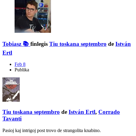
Tobiasz 📚
finlegis
Tiu toskana septembro
de
István
Ertl
Feb 8
Publika
Tiu toskana septembro
de
István Ertl
,
Corrado
Tavanti
Pasioj kaj intrigoj post trovo de strangolita knabino.