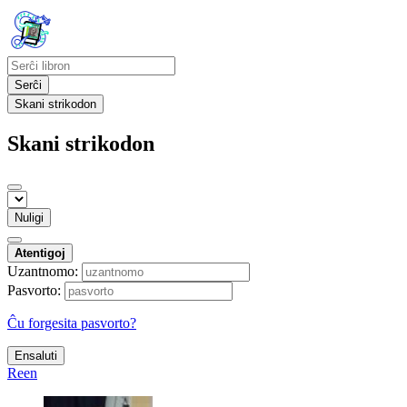
Serĉi
Skani strikodon
Skani strikodon
Nuligi
Atentigoj
Uzantnomo:
Pasvorto:
Ĉu forgesita pasvorto?
Ensaluti
Reen