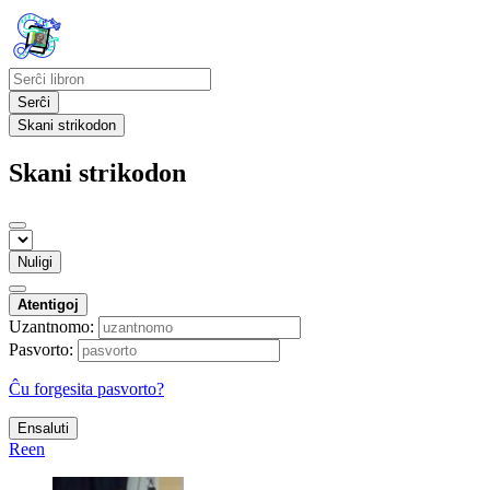
Serĉi
Skani strikodon
Skani strikodon
Nuligi
Atentigoj
Uzantnomo:
Pasvorto:
Ĉu forgesita pasvorto?
Ensaluti
Reen