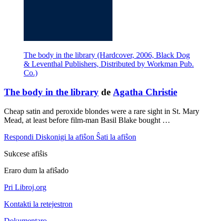
The body in the library (Hardcover, 2006, Black Dog
& Leventhal Publishers, Distributed by Workman Pub.
Co.)
The body in the library
de
Agatha Christie
Cheap satin and peroxide blondes were a rare sight in St. Mary
Mead, at least before film-man Basil Blake bought …
Respondi
Diskonigi la afiŝon
Ŝati la afiŝon
Sukcese afiŝis
Eraro dum la afiŝado
Pri Libroj.org
Kontakti la retejestron
Dokumentaro