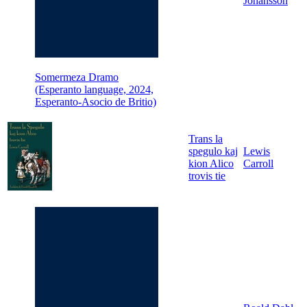
Johansson
Somermeza Dramo
(Esperanto language, 2024,
Esperanto-Asocio de Britio)
Trans la
spegulo kaj
Lewis
kion Alico
Carroll
trovis tie