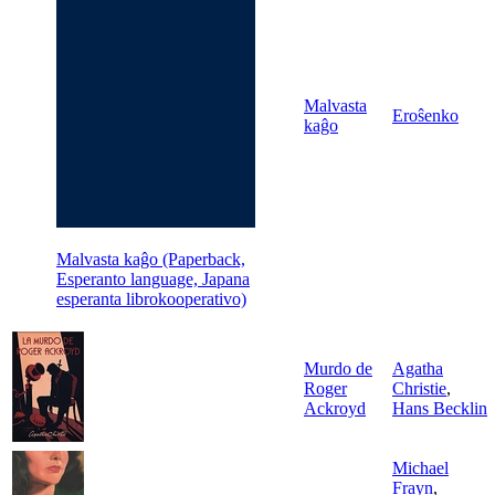
Malvasta
Eroŝenko
kaĝo
Malvasta kaĝo (Paperback,
Esperanto language, Japana
esperanta librokooperativo)
Murdo de
Agatha
Roger
Christie
,
Ackroyd
Hans Becklin
Michael
Frayn
,