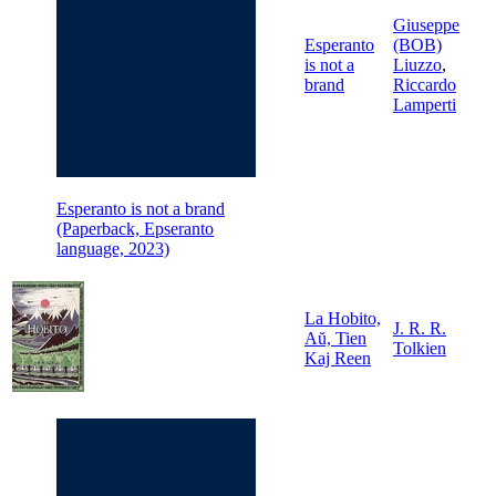
Giuseppe
Esperanto
(BOB)
is not a
Liuzzo
,
brand
Riccardo
Lamperti
Esperanto is not a brand
(Paperback, Epseranto
language, 2023)
La Hobito,
J. R. R.
Aŭ, Tien
Tolkien
Kaj Reen