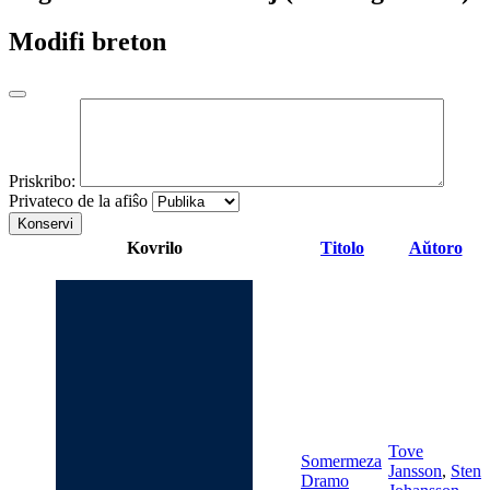
Modifi breton
Priskribo:
Privateco de la afiŝo
Konservi
Kovrilo
Titolo
Aŭtoro
Tove
Somermeza
Jansson
,
Sten
Dramo