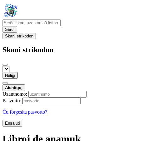
Serĉi
Skani strikodon
Skani strikodon
Nuligi
Atentigoj
Uzantnomo:
Pasvorto:
Ĉu forgesita pasvorto?
Ensaluti
Libroj de anamuk