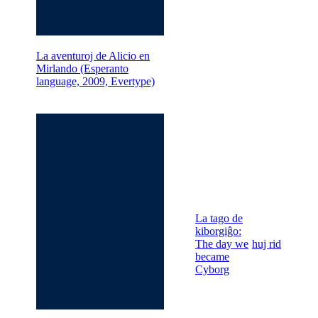
La aventuroj de Alicio en
Mirlando (Esperanto
language, 2009, Evertype)
La tago de
kiborgiĝo:
The day we
huj rid
became
Cyborg