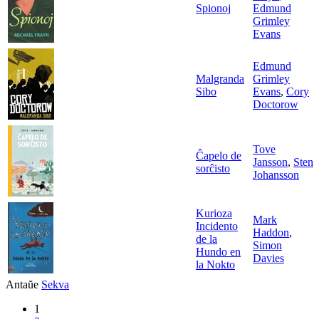
Spionoj
Edmund
Grimley
Evans
Edmund
Malgranda
Grimley
Sibo
Evans
,
Cory
Doctorow
Tove
Ĉapelo de
Jansson
,
Sten
sorĉisto
Johansson
Kurioza
Mark
Incidento
Haddon
,
de la
Simon
Hundo en
Davies
la Nokto
Antaŭe
Sekva
1