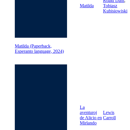
Roald Dahl
,
Matilda
Tobiasz
Kubisiowiski
Matilda (Paperback,
Esperanto language, 2024)
La
aventuroj
Lewis
de Alicio en
Carroll
Mirlando