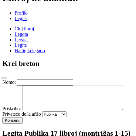
Profilo
Legita
Ĉiuj libroj
Legota
Legata
Legita
Haltigita legado
Krei breton
Nomo:
Priskribo:
Privateco de la afiŝo
Konservi
Legita
Publika
17 libroj (montriĝas 1-15)