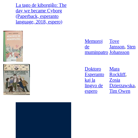
La tago de kiborgiĝo: The
day we became Cyborg
(Paperback, esperanto
language, 2018, espero)
Memoroj
Tove
de
Jansson
,
Sten
muminpatro
Johansson
Doktoro
Mara
Esperanto
Rockliff
,
kaj la
Zosia
lingvo de
Dzierzawska
,
espero
Tim Owen