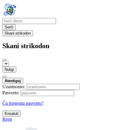
Serĉi
Skani strikodon
Skani strikodon
Nuligi
Atentigoj
Uzantnomo:
Pasvorto:
Ĉu forgesita pasvorto?
Ensaluti
Reen