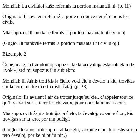
Mondial: La civiluloj kaŝe refermis la pordon malantaŭ ni. (p. 11)
Originalo: Ils avaient refermé la porte en douce derrière nous les
civils.
Mia supozo: Ili jam kaŝe fermis la pordon malantaŭ ni civiluloj.
(Guglo: Ili trankvile fermis la pordon malantaŭ ni civiluloj.)
Ekzemplo 2:
Ĉi tie, male, la tradukintoj supozis, ke la «ĉevaloj» estas objekto de
«voki», sed mi supozus ilin subjekto:
Mondial: Ili ŝajnis troti ĝis la ĉielo, voki ĉiujn ĉevalojn kiuj troviĝas
sur la tero, por ke ni estu disbuĉataj. (p. 23)
Originalo: Ils avaient l’air de trotter jusqu’au ciel, d’appeler tout ce
qu’il y avait sur la terre les chevaux, pour nous faire massacrer.
Mia supozo: Ili ŝajnis troti ĝis la ĉielo, la ĉevaloj, vokante ĉion, kio
troviĝas sur la tero, por nin buĉigi.
(Guglo: Ili ŝajnis troti supren al la ĉielo, vokante ĉion, kio estis sur la
tero ĉevaloj, por ke ni buĉu nin.)