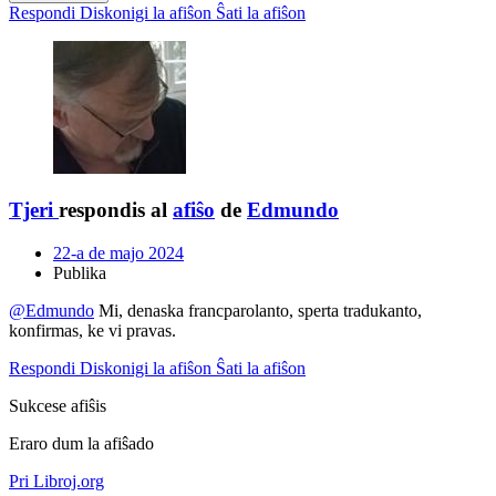
Respondi
Diskonigi la afiŝon
Ŝati la afiŝon
Tjeri
respondis al
afiŝo
de
Edmundo
22-a de majo 2024
Publika
@Edmundo
Mi, denaska francparolanto, sperta tradukanto,
konfirmas, ke vi pravas.
Respondi
Diskonigi la afiŝon
Ŝati la afiŝon
Sukcese afiŝis
Eraro dum la afiŝado
Pri Libroj.org