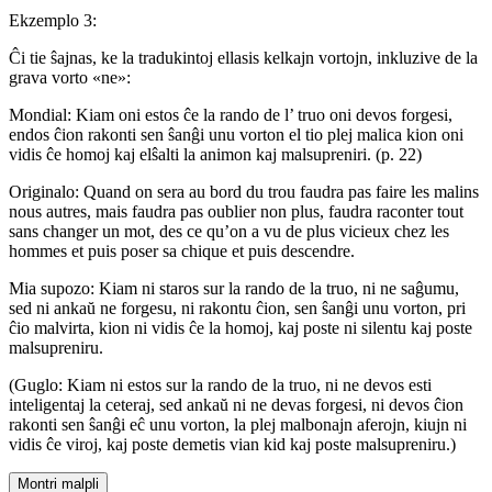
Ekzemplo 3:
Ĉi tie ŝajnas, ke la tradukintoj ellasis kelkajn vortojn, inkluzive de la
grava vorto «ne»:
Mondial: Kiam oni estos ĉe la rando de l’ truo oni devos forgesi,
endos ĉion rakonti sen ŝanĝi unu vorton el tio plej malica kion oni
vidis ĉe homoj kaj elŝalti la animon kaj malsupreniri. (p. 22)
Originalo: Quand on sera au bord du trou faudra pas faire les malins
nous autres, mais faudra pas oublier non plus, faudra raconter tout
sans changer un mot, des ce qu’on a vu de plus vicieux chez les
hommes et puis poser sa chique et puis descendre.
Mia supozo: Kiam ni staros sur la rando de la truo, ni ne saĝumu,
sed ni ankaŭ ne forgesu, ni rakontu ĉion, sen ŝanĝi unu vorton, pri
ĉio malvirta, kion ni vidis ĉe la homoj, kaj poste ni silentu kaj poste
malsupreniru.
(Guglo: Kiam ni estos sur la rando de la truo, ni ne devos esti
inteligentaj la ceteraj, sed ankaŭ ni ne devas forgesi, ni devos ĉion
rakonti sen ŝanĝi eĉ unu vorton, la plej malbonajn aferojn, kiujn ni
vidis ĉe viroj, kaj poste demetis vian kid kaj poste malsupreniru.)
Montri malpli