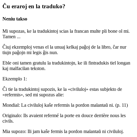
Ĉu eraroj en la traduko?
Neniu takso
Mi supozas, ke la tradukintoj scias la francan multe pli bone ol mi.
Tamen ...
Ĉiuj ekzemploj venas el la unuaj kelkaj paĝoj de la libro, ĉar nur
tiujn paĝojn mi legis ĝis nun.
Eble oni tamen gratulu la tradukintojn, ke ili fintradukis tiel longan
kaj malfacilan tekston.
Ekzemplo 1:
Ĉi tie la tradukintoj supozis, ke la «civiluloj» estas subjekto de
«refermis», sed mi supozus alie:
Mondial: La civiluloj kaŝe refermis la pordon malantaŭ ni. (p. 11)
Originalo: Ils avaient refermé la porte en douce derrière nous les
civils.
Mia supozo: Ili jam kaŝe fermis la pordon malantaŭ ni civiluloj.