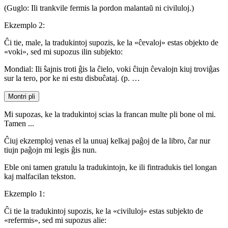
(Guglo: Ili trankvile fermis la pordon malantaŭ ni civiluloj.)
Ekzemplo 2:
Ĉi tie, male, la tradukintoj supozis, ke la «ĉevaloj» estas objekto de
«voki», sed mi supozus ilin subjekto:
Mondial: Ili ŝajnis troti ĝis la ĉielo, voki ĉiujn ĉevalojn kiuj troviĝas
sur la tero, por ke ni estu disbuĉataj. (p. …
Montri pli
Mi supozas, ke la tradukintoj scias la francan multe pli bone ol mi.
Tamen ...
Ĉiuj ekzemploj venas el la unuaj kelkaj paĝoj de la libro, ĉar nur
tiujn paĝojn mi legis ĝis nun.
Eble oni tamen gratulu la tradukintojn, ke ili fintradukis tiel longan
kaj malfacilan tekston.
Ekzemplo 1:
Ĉi tie la tradukintoj supozis, ke la «civiluloj» estas subjekto de
«refermis», sed mi supozus alie: